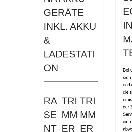
E
GERÄTE
I
INKL. AKKU
M
&
T
LADESTATI
ON
Bei 
sich
und 
die 
RA
TRI
TRI
emis
der 
SE
MM
MM
Serv
dich
NT
ER
ER
abwe