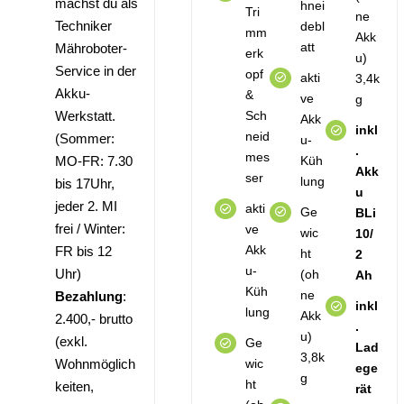
machst du als
hnei
Tri
ne
Techniker
debl
mm
Akk
att
Mähroboter-
erk
u)
Service in der
opf
akti
3,4k
Akku-
&
ve
g
Sch
Werkstatt.
Akk
inkl
neid
(Sommer:
u-
.
mes
Küh
MO-FR: 7.30
Akk
ser
lung
bis 17Uhr,
u
jeder 2. MI
akti
Ge
BLi
frei / Winter:
ve
wic
10/
Akk
FR bis 12
ht
2
u-
Uhr)
(oh
Ah
Küh
ne
Bezahlung
:
inkl
lung
Akk
2.400,- brutto
.
u)
(exkl.
Ge
Lad
3,8k
wic
Wohnmöglich
ege
g
ht
keiten,
rät