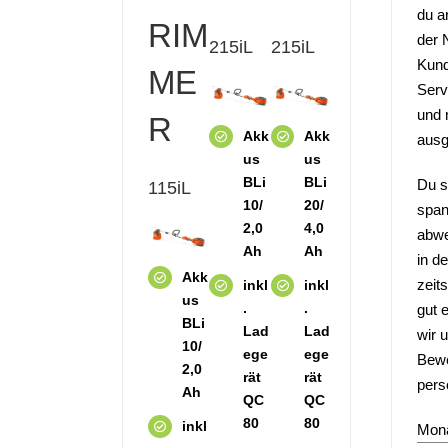
du a
RIM
der 
215iL
215iL
Kund
ME
Serv
und 
R
Akk
Akk
ausg
us
us
BLi
BLi
Du s
115iL
10/
20/
span
2,0
4,0
abwe
Ah
Ah
in de
Akk
zeit
inkl
inkl
us
.
.
gut 
BLi
Lad
Lad
wir 
10/
ege
ege
Bewe
2,0
rät
rät
pers
Ah
QC
QC
80
80
inkl
Mona