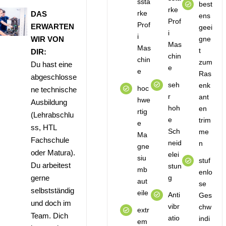
ssta
best
rke
rke
DAS
ens
Prof
Prof
ERWARTEN
geei
i
i
gne
WIR VON
Mas
Mas
t
DIR:
chin
chin
zum
Du hast eine
e
e
Ras
abgeschlosse
seh
enk
hoc
ne technische
r
ant
hwe
Ausbildung
hoh
en
rtig
(Lehrabschlu
e
trim
e
ss, HTL
Sch
me
Ma
Fachschule
neid
n
gne
oder Matura).
elei
siu
stuf
Du arbeitest
stun
mb
enlo
g
gerne
aut
se
selbstständig
eile
Anti
Ges
und doch im
vibr
chw
extr
Team. Dich
atio
indi
em