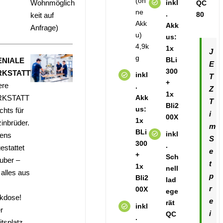
(oh
inkl
Wohnmöglich
QC
ne
.
80
keit auf
Akk
Akk
Anfrage)
u)
us:
4,9k
1x
J
g
BLi
ENIALE
E
300
KSTATT
inkl
T
+
ere
.
Z
1x
Akk
KSTATT
T
Bli2
us:
ichts für
i
00X
1x
inbrüder.
m
BLi
inkl
ens
S
300
.
estattet
e
+
Sch
uber –
t
1x
nell
 alles aus
p
Bli2
lad
r
00X
ege
kdose!
e
rät
inkl
r
i
QC
.
itsplatz