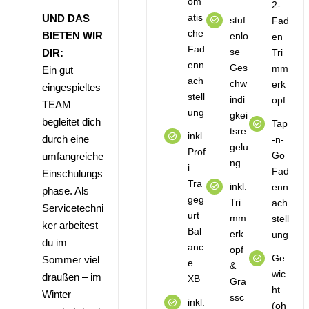
om
2-
atis
UND DAS
stuf
Fad
che
BIETEN WIR
enlo
en
Fad
se
Tri
DIR:
enn
Ges
mm
Ein gut
ach
chw
erk
eingespieltes
stell
indi
opf
TEAM
ung
gkei
begleitet dich
Tap
tsre
inkl.
durch eine
-n-
gelu
Prof
Go
umfangreiche
ng
i
Fad
Einschulungs
Tra
inkl.
enn
phase. Als
geg
Tri
ach
Servicetechni
urt
mm
stell
ker arbeitest
Bal
erk
ung
du im
anc
opf
Ge
Sommer viel
e
&
wic
draußen – im
XB
Gra
ht
Winter
ssc
inkl.
(oh