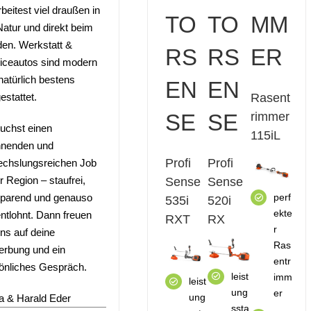
rbeitest viel draußen in
TO
TO
MM
Natur und direkt beim
en. Werkstatt &
RS
RS
ER
iceautos sind modern
natürlich bestens
EN
EN
estattet.
Rasent
SE
SE
rimmer
uchst einen
115iL
nenden und
Profi
Profi
chslungsreichen Job
r Region – staufrei,
Sense
Sense
perf
sparend und genauso
535i
520i
ekte
entlohnt. Dann freuen
RXT
RX
r
uns auf deine
Ras
rbung und ein
entr
önliches Gespräch.
leist
imm
leist
ung
er
ung
 & Harald Eder
ssta