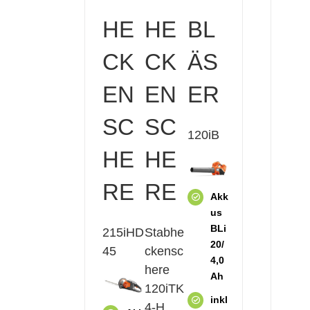
HE
HE
BL
CK
CK
ÄS
EN
EN
ER
SC
SC
120iB
HE
HE
RE
RE
Akk
us
BLi
215iHD
Stabhe
20/
45
ckensc
4,0
here
Ah
120iTK
inkl
4-H