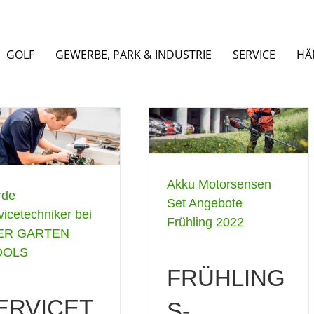
GOLF
GEWERBE, PARK & INDUSTRIE
SERVICE
HÄ
Akku Motorsensen Set
Angebote Frühling 2022
Allgemein
Akku Motorsensen
rde
Set Angebote
vicetechniker bei
Frühling 2022
ER GARTEN
OOLS
FRÜHLING
ERVICET
S-