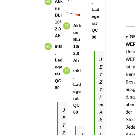
Akk
.
us
Lad
BLi
ege
10/
rät
Akk
2,0
QC
us
Ah
e-G
80
BLi
WER
inkl
10/
Uns
.
2,0
WER
J
Lad
Ah
ist n
ege
E
inkl
rät
Benz
T
.
QC
Best
Z
Lad
80
ausg
T
ege
& sa
i
rät
aber
m
QC
J
der
80
A
E
Stec
k
T
Jede
t
Z
Arbe
J
i