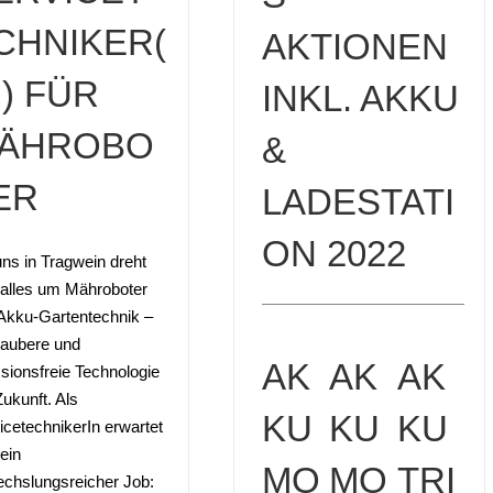
CHNIKER(
AKTIONEN
N) FÜR
INKL. AKKU
ÄHROBO
&
ER
LADESTATI
ON 2022
uns in Tragwein dreht
 alles um Mähroboter
Akku-Gartentechnik –
saubere und
AK
AK
AK
sionsfreie Technologie
Zukunft. Als
KU
KU
KU
icetechnikerIn erwartet
 ein
MO
MO
TRI
chslungsreicher Job: