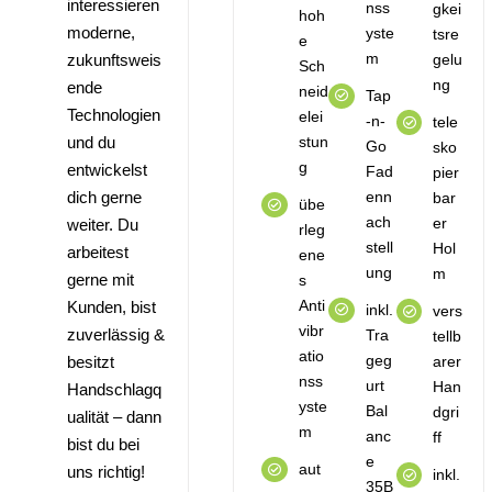
interessieren
nss
gkei
hoh
moderne,
yste
tsre
e
m
gelu
zukunftsweis
Sch
ng
ende
neid
Tap
Technologien
elei
-n-
tele
stun
und du
Go
sko
g
entwickelst
Fad
pier
enn
dich gerne
bar
übe
ach
er
weiter. Du
rleg
stell
Hol
arbeitest
ene
ung
m
gerne mit
s
Anti
Kunden, bist
inkl.
vers
vibr
zuverlässig &
Tra
tellb
atio
geg
arer
besitzt
nss
urt
Han
Handschlagq
yste
Bal
dgri
ualität – dann
m
anc
ff
bist du bei
e
aut
uns richtig!
inkl.
35B