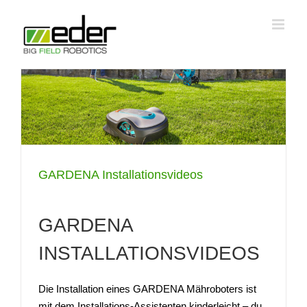
Zum
Inhalt
springen
GARDENA Installationsvideos
GARDENA
INSTALLATIONSVIDEOS
Die Installation eines GARDENA Mähroboters ist
mit dem Installations-Assistenten kinderleicht – du