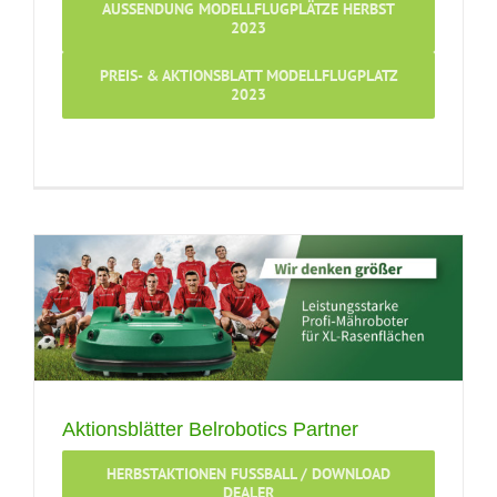
AUSSENDUNG MODELLFLUGPLÄTZE HERBST
2023
PREIS- & AKTIONSBLATT MODELLFLUGPLATZ
2023
Aktionsblätter Belrobotics Partner
HERBSTAKTIONEN FUSSBALL / DOWNLOAD
DEALER