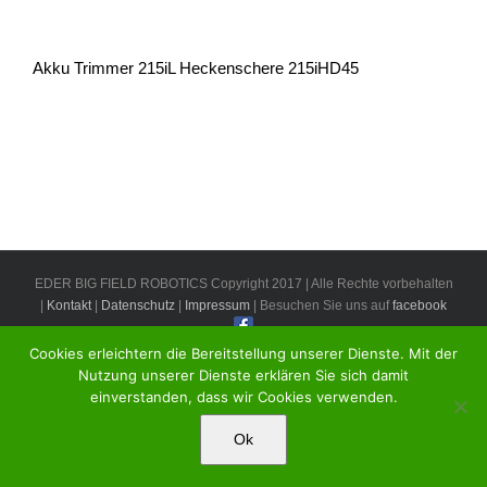
Akku Trimmer 215iL Heckenschere 215iHD45
EDER BIG FIELD ROBOTICS Copyright 2017 | Alle Rechte vorbehalten
|
Kontakt
|
Datenschutz
|
Impressum
| Besuchen Sie uns auf
facebook
Cookies erleichtern die Bereitstellung unserer Dienste. Mit der
Nutzung unserer Dienste erklären Sie sich damit
einverstanden, dass wir Cookies verwenden.
Ok