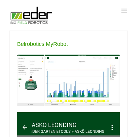
Zum
Inhalt
springen
Belrobotics MyRobot