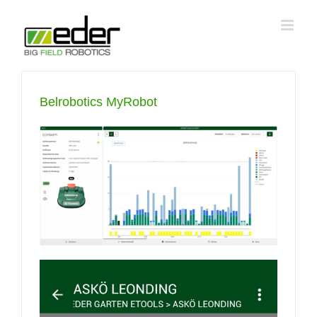
Zum
Inhalt
springen
Belrobotics MyRobot