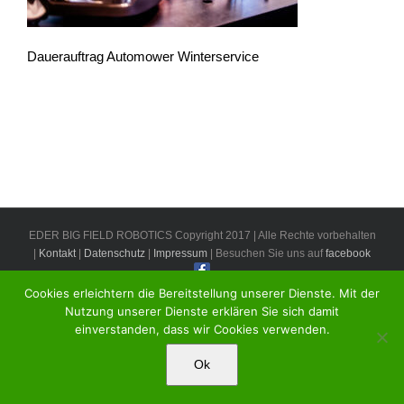
Dauerauftrag Automower Winterservice
EDER BIG FIELD ROBOTICS Copyright 2017 | Alle Rechte vorbehalten
|
Kontakt
|
Datenschutz
|
Impressum
| Besuchen Sie uns auf
facebook
Cookies erleichtern die Bereitstellung unserer Dienste. Mit der
Nutzung unserer Dienste erklären Sie sich damit
einverstanden, dass wir Cookies verwenden.
Ok