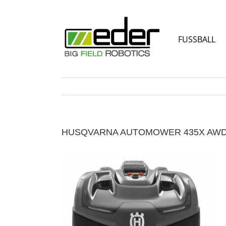
Zum
Inhalt
springen
FUSSBALL
HUSQVARNA AUTOMOWER 435X AW