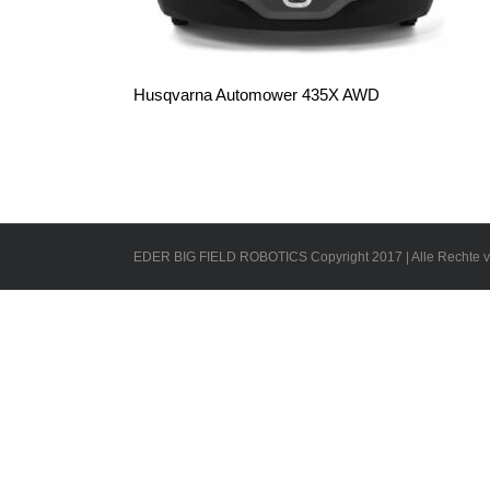
Husqvarna Automower 435X AWD
EDER BIG FIELD ROBOTICS Copyright 2017 | Alle Rechte v