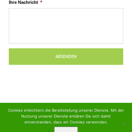
Ihre Nachricht
*
Cookies erleichtern die Bereitstellung unserer Dienste. Mit der
Nutzung unserer Dienste erklären Sie sich damit
einverstanden, dass wir Cookies verwenden.
EDER BIG FIELD ROBOTICS Copyright 2017 | Alle Rechte vorbehalten
|
Kontakt
|
Datenschutz
|
Impressum
| Besuchen Sie uns auf
facebook