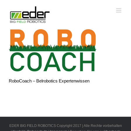
Zum
Inhalt
springen
RoboCoach – Belrobotics Expertenwissen
EDER BIG FIELD ROBOTICS Copyright 2017 | Alle Rechte vorbehalten