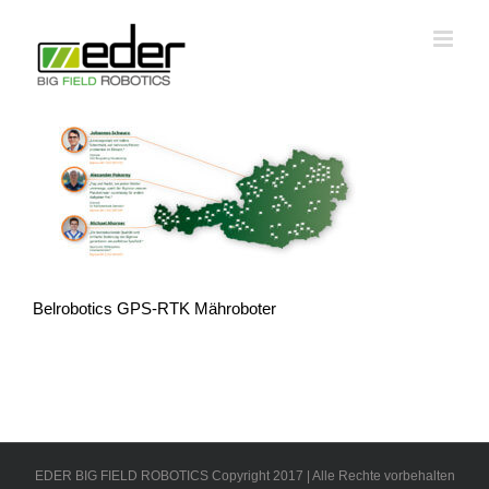
Zum
Inhalt
springen
Belrobotics GPS-RTK Mähroboter
EDER BIG FIELD ROBOTICS Copyright 2017 | Alle Rechte vorbehalten