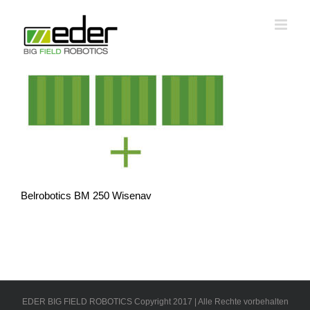
Zum
Inhalt
springen
Belrobotics BM 250 Wisenav
EDER BIG FIELD ROBOTICS Copyright 2017 | Alle Rechte vorbehalten