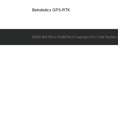
Belrobotics GPS-RTK
EDER BIG FIELD ROBOTICS Copyright 2017 | Alle Rechte v