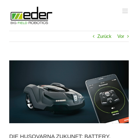
Zum
Inhalt
springen
Zurück
Vor
Zeige
grösseres
Bild
DIE HUSQVARNA ZUKUNFT: BATTERY,