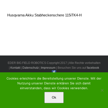
Husqvarna Akku Stabheckenschere 115iTK4-H
EDER BIG FIELD ROBOTICS Copyright 2017 | Alle Rechte vorbehalten
|
Kontakt
|
Datenschutz
|
Impressum
| Besuchen Sie uns auf
facebook
Cookies erleichtern die Bereitstellung unserer Dienste. Mit der
Nutzung unserer Dienste erklären Sie sich damit
einverstanden, dass wir Cookies verwenden.
Ok