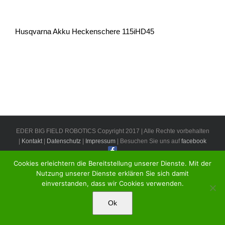
Husqvarna Akku Heckenschere 115iHD45
EDER BIG FIELD ROBOTICS Copyright 2017 | Alle Rechte vorbehalten
|
Kontakt
|
Datenschutz
|
Impressum
| Besuchen Sie uns auf
facebook
Cookies erleichtern die Bereitstellung unserer Dienste. Mit der
Nutzung unserer Dienste erklären Sie sich damit
einverstanden, dass wir Cookies verwenden.
Ok