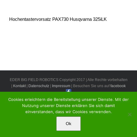
Hochentastervorsatz PAX730 Husqvarna 325iLK
EDER BIG FIELD ROBOTICS Copyright 2017 | Alle Rechte vorbehalten
|
Kontakt
|
Datenschutz
|
Impressum
| Besuchen Sie uns auf
facebook
Cookies erleichtern die Bereitstellung unserer Dienste. Mit der
Nutzung unserer Dienste erklären Sie sich damit
einverstanden, dass wir Cookies verwenden.
Ok